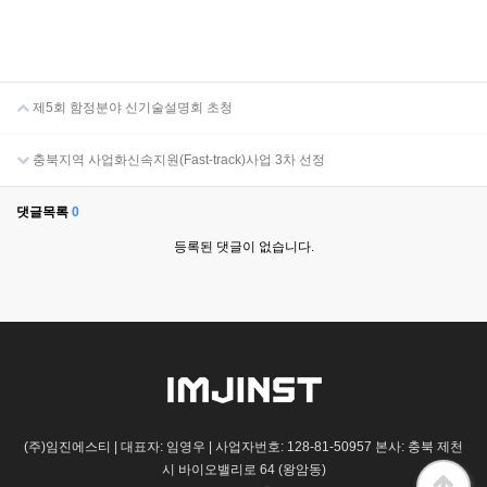
제5회 함정분야 신기술설명회 초청
충북지역 사업화신속지원(Fast-track)사업 3차 선정
댓글목록
0
등록된 댓글이 없습니다.
(주)임진에스티 | 대표자: 임영우 | 사업자번호: 128-81-50957 본사: 충북 제천
시 바이오밸리로 64 (왕암동)