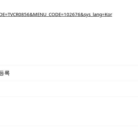
CODE=TVCR0856&MENU_CODE=102676&sys_lang=Kor
 등록